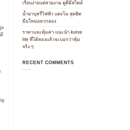
เรียบง่ายแต่สวยงาม ดูดีมีสไตล์
น้ำยาบุหรี่ไฟฟ้า แตงโม สุดฮิต
มือใหม่อยากลอง
่ง
ราคาและคุ้มค่า แนะนำ kurve
มี
lite ที่ได้ลองแล้วจะบอกว่าคุ้ม
จริง ๆ
RECENT COMMENTS
ะ
คัญ
้
็