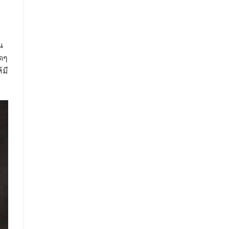
น
ใดๆ
้มี