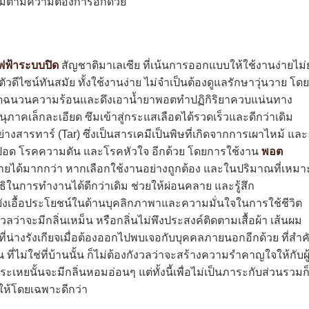
อิ่มตามความต้องการอีกด้วย
ฟ้าระบบปิด
สัญชาติมาเลเซีย ที่เน้นการออกแบบให้ใช้งานง่ายไม่ยุ
ัวดีไซน์ทันสมัย ทั้งใช้งานง่าย ไม่จำเป็นต้องดูแลรักษาวุ่นวาย โดย
วจุดฉนวนความร้อนและดึงเอาน้ำยาพอตทำปฏิกิริยาควบแน่นทาง
นุภาคเล็กละเอียด ซึมเข้าสู่กระแสเลือดได้รวดเร็วและดีกว่าเดิม
่างสารทาร์ (Tar) ซึ่งเป็นสารเคมีเป็นพิษที่เกิดจากการเผาไหม้ และ
ะเร็งปอด โรคความดัน และโรคหัวใจ อีกด้วย โดยการใช้งาน
พอต
ายได้มากกว่า หากเลือกใช้งานอย่างถูกต้อง และในปริมาณที่เหมา
ธิในการทำงานได้ดีกว่าเดิม ช่วยให้ผ่อนคลาย และรู้สึก
ยังเอื้อประโยชน์ในด้านบุคลิกภาพาและความมั่นใจในการใช้ชีวิต
วลว่าจะมีกลิ่นเหม็น หรือกลิ่นไม่พึงประสงค์ติดตามเสื้อผ้า เส้นผม
็นที่น่างรังเกียจเมื่อต้องออกไปพบเจอกับบุคคลภายนอกอีกด้วย ที่สำ
 ที่ไม่ใช่ที่บ้านนั้น ก็ไม่ต้องกังวลว่าจะสร้างความรำคาญใจให้กับผู
ระเหยนั้นจะมีกลิ่นหอมอ่อนๆ แต่ทั้งนี้เพื่อไม่เป็นภาระกับส่วนรวมก
้ให้โดยเฉพาะดีกว่า