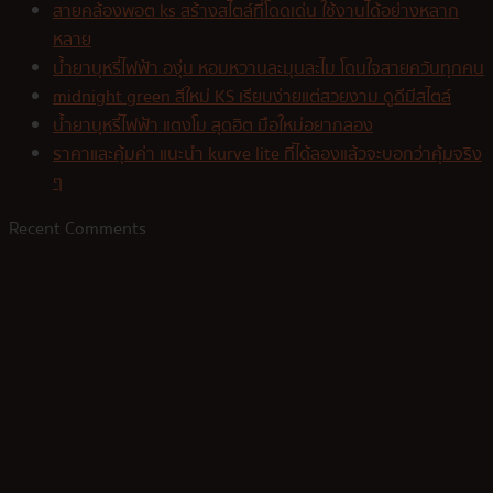
สายคล้องพอต ks สร้างสไตล์ที่โดดเด่น ใช้งานได้อย่างหลาก
หลาย
น้ำยาบุหรี่ไฟฟ้า องุ่น หอมหวานละมุนละไม โดนใจสายควันทุกคน
midnight green สีใหม่ KS เรียบง่ายแต่สวยงาม ดูดีมีสไตล์
น้ำยาบุหรี่ไฟฟ้า แตงโม สุดฮิต มือใหม่อยากลอง
ราคาและคุ้มค่า แนะนำ kurve lite ที่ได้ลองแล้วจะบอกว่าคุ้มจริง
ๆ
Recent Comments