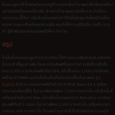
โมและบลูเบอรี่ โดยยังมีแคมเปญที่จะออกกลิ่นน้ำยาพอดใหม่ในทุกเดือน
อย่างน้อยเดือนละหนึ่งกลิ่น สำหรับน้ำยาพอดกลิ่นใหม่ประจำเดือน
กรกฎาคมนี้ได้แก่ กลิ่นช็อคโกแลตมิ้นท์ ที่มีสไตล์เฉพะตัวไม่เหมือนใคร
หอมหวานแบบช็อคโกแลตชวนฝัน และยังให้ความรู้สึกเย็น สดชื่น ซาบ
ซ่า รู้สึกฟินแบบล่องลอยเหนือใคร อีกด้วย
สรุป
โปรโมชั่นขอบคุณลูกค้าประจำเดือน ได้ทำออกมาเพื่อช่วยประหยัดเงิน
ในกระเป๋าให้ลูกค้าเพิ่ม โดยการจัดส่งฟรีในทุกรายการสั่งซื้อ หรือซื้อ
ครบ 1,000 บาทจัดส่งฟรีดโดย DHL หรือซื้อครบ 3,000 บาทจัดส่ง
ฟรีโดย KS MAN และโปรโมชั่นเด็ดที่หนึ่งอย่างซื้อน้ำยาพอด
KS
KURVE
POD 6 กล่องแถมฟรีทันที KS KURVE Basic Kit 1 เครื่อง
(สามารถเลือกสีได้) ในราคาพิเศษเพียง 3,300 บาทเท่านั้น หรือโปรโมชั่
นที่สองสำหรับสาย Relx อย่างซื้อน้ำยาพอดจาก Relx Zero 4 กล่อง
แถมฟรีทันที 1 กล่อง ในราคาเพียง 2,000 บาทเท่านั้น เฉลี่ยตกราคา
กล่องละ 400 บาทเท่านั้น รีบเลยถ้าคุณยังไม่ได้สัมผัสกับความเหนือ