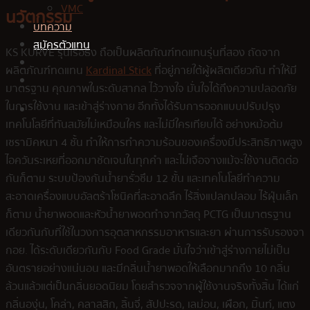
VMC
นวัตกรรม
บทความ
สมัครตัวแทน
KS KURVE รุ่นเรือธง ถือเป็นผลิตภัณฑ์ทดแทนรุ่นที่สอง ถัดจาก
ผลิตภัณฑ์ทดแทน
Kardinal Stick
ที่อยู่ภายใต้ผู้ผลิตเดียวกัน ทำให้มี
มาตรฐาน คุณภาพในระดับสากล ไว้วางใจ มั่นใจได้ถึงความปลอดภัย
ในการใช้งาน และเข้าสู่ร่างกาย อีกทั้งได้รับการออกแบบปรับปรุง
เทคโนโลยีที่ทันสมัยไม่เหมือนใคร และไม่มีใครเทียบได้ อย่างหม้อต้ม
เซรามิคหนา 4 ชั้น ทำให้การทำความร้อนของเครื่องมีประสิทธิภาพสูง
ไอควันระเหยที่ออกมาชัดเจนในทุกคำ และไม่เจือจางแม้จะใช้งานติดต่อ
กันก็ตาม ระบบป้องกันน้ำยารั่วซึม 12 ขั้น และเทคโนโลยีทำความ
สะอาดเครื่องแบบอัลตร้าโซนิคที่สะอาดลึก ไร้สิ่งแปลกปลอม ไร้ฝุ่นเล็ก
ก็ตาม น้ำยาพอดและหัวน้ำยาพอดทำจากวัสดุ PCTG เป็นมาตรฐาน
เดียวกันกับที่ใช้ในวงการอุตสาหกรรมอาหารและยา ผ่านการรับรองจา
กอย. ได้ระดับเดียวกันกับ Food Grade มั่นใจว่าเข้าสู่ร่างกายไม่เป็น
อันตรายอย่างแน่นอน และมีกลิ่นน้ำยาพอดให้เลือกมากถึง 10 กลิ่น
ล้วนแล้วแต่เป็นกลิ่นยอดนิยม โดยสำรวจจากผู้ใช้งานจริงทั้งสิ้น ได้แก่
กลิ่นองุ่น, โคล่า, คลาสสิก, ลิ้นจี่, สัปปะรด, เลม่อน, เผือก, มิ้นท์, แตง