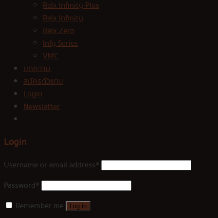
Relx Infinity Plus
Relx Infinity
Relx Zero
Infy Series
VMC
บทความ
สมัครตัวแทน
Login
Newsletter
Login
Username or email address
*
Password
*
Remember me
Log in