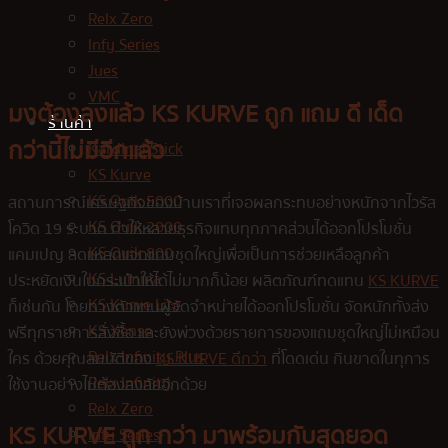
Relx Zero
Infy Series
Jues
VMC
มงต้องลงแล้ว KS KURVE ถูก แถม ดี เด็ด
ร้านค้า
กว่านี้ไม่มีอีกแล้ว
Kardinal Stick
KS Kurve
KS Quik 5000
สถานการณ์เศรษฐกิจของบ้านเราที่เจอผลกระทบอย่างหนักจากไวรัส
KS Quik 2000
โควิด 19 ระบาด ทำให้หลายธุรกิจแทบทุกภาคส่วนได้ออกโปรโมชั่น
KS Quik 800
แคมเปญ ลดแหลกแจกแถมชุดใหญ่เพื่อเป็นการช่วยเหลือลูกค้า
KS Lumina
ประหยัดเงินในกระเป๋าให้ได้ไม่มากก็น้อย ผลิตภัณฑ์ทดแทน
KS KURVE
KS Kurve Lite
ก็เช่นกัน โดยทางตัวแทนผู้จัดจำหน่ายได้ออกโปรโมชั่น จัดหนักทั้งส่ง
KS Xense
ฟรีทุกรายการสั่งซื้อ และยังพ่วงด้วยรายการของแถมชุดใหญ่ไม่เหมือน
Relx Infinity Plus
ใคร ด้วยคุณสมบัติของ
KS KURVE ดีกว่า
ที่โดดเด่น กินขาดในทุการ
Relx Infinity
ใช้งานอย่างไม่ต้องสงสัยอีกด้วย
Relx Zero
KS KURVE ถูก กว่า มาพร้อมกับสุดยอด
Infy Series