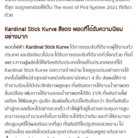
ที่สุด จนถูกยกย่องให้เป็น The most of Pod System 2021 ทีเดียว
ด้วย
Kardinal Stick Kurve สีแดง
พอตที่ได้รับความนิยม
อย่างมาก
พอตไฟฟ้า
Kardinal Stick Kurve
ได้การตอบรับที่ดีจากผู้ใช้งานทั่ว
ประเทศ และยังมีแนวโน้มจะได้รับการตอบรับที่ดีจากทั่วโลกด้วย ทั้งนี้
เพราะทางผู้ผลิตได้ให้เกียรติกับประเทศไทยเป็นประเทศแรกที่ได้
Kardinal Stick Kurve ออกวางจำหน่าย โดยชูจุดเด่นอย่างการใช้
เทคโนโลยีใหม่ล่าสุดอย่างหม้อต้มเซรามิคหนา 4 ชั้น ส่งผลให้การ
ทำงานร้อนได้มีประสิทธิภาพสูงสุด ทั้งยังลดการใช้งานน้ำยาพอต
สิ้นเปลือง เพิ่มการใช้งานของน้ำยาพอตได้อีก 15% ทั้งยังจ่ายไฟ
เสถียร ให้ฟีลสมูท นุ่มลึก สัมผัสเต็มกับนิโคตินยิ่งกว่า อีกทั้งยังซึม
เข้าสู่กระแสเลือดได้อย่างรวดเร็ว ทำให้ผู้ที่อยู่ในช่วงควบคุมการสูบ
สามารถคุมจำนวนครั้งในการใช้งานได้ดีกว่าเดิม และทำให้สามารถ
เลิกสูบบุหรี่ได้ผลจริงมากที่สุด ทั้งยังมีดีไซน์รูปทรงสวยงาม ไม่
เหมือนใคร และยังโดดเด่นสะดุดตากับความเรียบหรูหราเกินราคา