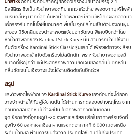
น้ำยาks
องค์ประกอบสำคัญของตัวเครื่องมีขนาดบรรจุ 2.1
มิลลิลิตร ซึ่งเป็นหัวน้ำยาพอตที่มากกว่าหัวน้ำยาพอตจากบุหรี่ไฟฟ้า
แบรนด์อื่นๆ มากที่สุด ก้นหัวน้ำยาพอตจะมีขั้วแม่เหล็กที่ผลิตออกมา
เพื่อรองรับเทคโนโลยีในอนาคตเพิ่มขึ้น จุกซิลิโคนเป็นตัวป้องกันฝุ่น
ละออง มีชื่อกลิ่นของน้ำยาพอตแจ้งบอกชัดเจน พิเศษยิ่งกว่าโดย
หัวน้ำยาพอตของ Kardinal Stick Kurve นั้น สามารถนำไปใช้งาน
กับตัวเครื่อง Kardinal Stick Classic รุ่นแรกได้ เพียงแต่อาจจะเสียบ
หัวน้ำยาพอตเข้ากับตัวเครื่องไม่สนิทนัก เพราะหัวน้ำยาพอตเองมี
ขนาดที่ใหญ่กว่า แต่ประสิทธิภาพความชัดเจนของกลิ่นไม่ตกหล่น
กลิ่นชัดเจนไม่เจือจางแม้จะใช้งานติดต่อกันอีกด้วย
สรุป
และตัวพอตไฟฟ้าอย่าง
Kardinal Stick Kurve
เองก่อนที่จะได้ออก
วางจำหน่ายให้กับผู้ใช้งานนั้น ได้ผ่านการทดสอบอย่างหฤโหด จาก
ด่านทดสอบสุดหินไม่ว่าจะเป็น ในสภาพอากาศเย็นติดลบ
จุดเยือกแข็งที่อุณหภูมิ -20 องศาเซลเซียส หรือในอากาศร้อนจัดที่
สูงถึง 60 องศาเซลเซียส ผ่านแรงกดอากาศที่ 6,000 เมตรเหนือ
ระดับน้ำทะเล ผ่านการขนส่งจากประเทศไอซ์แลนด์ไปยังประเทศ