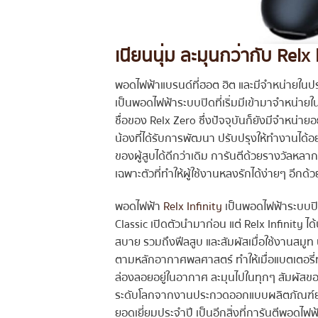
เนียนนุ่ม ละมุนกว่ากับ Relx 
พอดไฟฟ้าแบรนด์ที่ฮอต ฮิต และมีจำหน่ายใ
เป็นพอดไฟฟ้าระบบปิดที่เริ่มมีเข้ามาจำหน่ายใน
ชื่อของ Relx Zero ซึ่งปัจจุบันก็ยังมีจำหน่าย
น้องที่ได้รับการพัฒนา ปรับปรุงให้ทำงานได้
ของผู้สูบได้ดีกว่าเดิม การันตีด้วยรางวัลหล
เฉพาะตัวที่ทำให้ผู้ใช้งานหลงรักได้ง่ายๆ อีกด้ว
พอดไฟฟ้า
Relx Infinity
เป็นพอดไฟฟ้าระบบปิด
Classic เปิดตัวนำมาก่อน แต่ Relx Infinity ได
สบาย รวมถึงฟีลสูบ และสัมผัสเมื่อใช้งานสมูท นุ
ตามหลักอากาศพลศาสตร์ ทำให้เมื่อแบตเตอรี่ท
ล่องลอยอยู่ในอากาศ ละมุนไปในทุกๆ สัมผัสของ
ระดับโลกจากงานประกวดออกแบบผลิตภัณฑ์ยอ
ยอดเยี่ยมประจำปี เป็นอีกสิ่งที่การันตีพอดไฟ