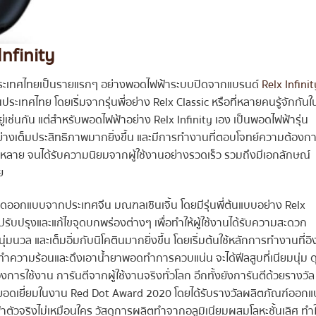
Infinity
นประเทศไทยเป็นรายแรกๆ อย่างพอดไฟฟ้าระบบปิดจากแบรนด์
Relx Infinit
ประเทศไทย โดยเริ่มจากรุ่นพี่อย่าง Relx Classic หรือที่หลายคนรู้จักกันใ
อยู่เช่นกัน แต่สำหรับพอดไฟฟ้าอย่าง Relx Infinity เอง เป็นพอดไฟฟ้ารุ่น
อย่างเต็มประสิทธิภาพมากยิ่งขึ้น และมีการทำงานที่ตอบโจทย์ความต้องก
ากหลาย จนได้รับความนิยมจากผู้ใช้งานอย่างรวดเร็ว รวมถึงมีเอกลักษณ์
ย
ออกแบบจากประเทศจีน มณฑลเซินเจิ้น โดยมีรุ่นพี่ต้นแบบอย่าง Relx
้ปรับปรุงและแก้ไขจุดบกพร่องต่างๆ เพื่อทำให้ผู้ใช้งานได้รับความสะดวก
่มนวล และเต็มอิ่มกับนิโคตินมากยิ่งขึ้น โดยเริ่มต้นใช้หลักการทำงานที่อิ
ำความร้อนและดึงเอาน้ำยาพอดทำการควบแน่น จะได้ฟีลสูบที่เนียมนุ่ม ด
การใช้งาน การันตีจากผู้ใช้งานจริงทั่วโลก อีกทั้งยังการันตีด้วยรางวัล
ดเยี่ยมในงาน Red Dot Award 2020 โดยได้รับรางวัลผลิตภัณฑ์ออก
ฟ้าตัวจริงไม่เหมือนใคร วัสดุการผลิตทำจากอลูมิเนียมผสมโลหะชั้นเลิศ ทำใ