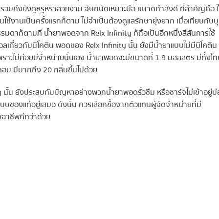
รวมถึงยังดูหรูหราสวยงาม จับถนัดเหมาะมือ ขนาดกำลังดี ที่สำคัญคือ ใ
่มต้นใช้งานเป็นครั้งแรกก็ตาม ไม่จำเป็นต้องดูแลรักษายุ่งยาก เมื่อเทียบกับบุห
รรมดาก็ตามที น้ำยาพอดจาก Relx Infinity ก็ถือเป็นอีกหนึ่งสีสันการใช้
งวลเกี่ยวกับนิโคติน พอดของ Relx Infinity นั้น ยังมีน้ำยาแบบไม่มีนิโคติน
 เพราะไม่ค่อยมีจำหน่ายนั่นเอง น้ำยาพอดจะมีขนาดที่ 1.9 มิลลิลิตร มีทั้งโ
ชอบ มีมากถึง 20 กลิ่นขึ้นไปด้วย
นั้น ยังประสบกับปัญหาอย่างพวกน้ำยาพอดรั่วซึม หรือชาร์จไม่เข้าอยู่บ
บของแท้อยู่เสมอ ดังนั้น ควรเลือกซื้อจากตัวแทนผู้จัดจำหน่ายที่มี
ฉาชีพดีกว่าด้วย