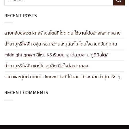
RECENT POSTS
สายคล้องพอต ks สร้างสไตล์ที่โดดเด่น ใช้งานได้อย่างหลากหลาย
น้ำยาบุหรี่ไฟฟ้า องุ่น หอมหวานละมุนละไม โดนใจสายควันทุกคน
midnight green สีใหม่ KS เรียบง่ายแต่สวยงาม ดูดีมีสไตล์
น้ำยาบุหรี่ไฟฟ้า แตงโม สุดฮิต มือใหม่อยากลอง
ราคาและคุ้มค่า แนะนำ kurve lite ที่ได้ลองแล้วจะบอกว่าคุ้มจริง ๆ
RECENT COMMENTS