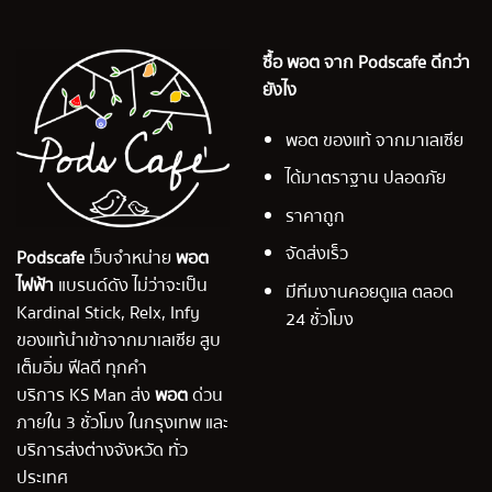
ซื้อ พอต จาก Podscafe ดีกว่า
ยังไง
พอต ของแท้ จากมาเลเซีย
ได้มาตราฐาน ปลอดภัย
ราคาถูก
จัดส่งเร็ว
Podscafe
เว็บจำหน่าย
พอต
ไฟฟ้า
แบรนด์ดัง ไม่ว่าจะเป็น
มีทีมงานคอยดูแล ตลอด
Kardinal Stick, Relx, Infy
24 ชั่วโมง
ของแท้นำเข้าจากมาเลเซีย สูบ
เต็มอิ่ม ฟีลดี ทุกคำ
บริการ KS Man ส่ง
พอต
ด่วน
ภายใน 3 ชั่วโมง ในกรุงเทพ และ
บริการส่งต่างจังหวัด ทั่ว
ประเทศ