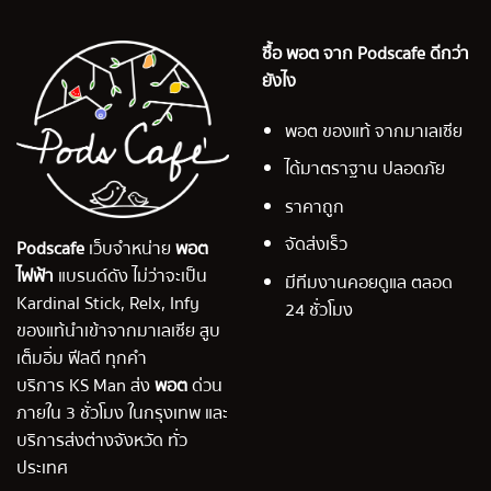
ซื้อ พอต จาก Podscafe ดีกว่า
ยังไง
พอต ของแท้ จากมาเลเซีย
ได้มาตราฐาน ปลอดภัย
ราคาถูก
จัดส่งเร็ว
Podscafe
เว็บจำหน่าย
พอต
ไฟฟ้า
แบรนด์ดัง ไม่ว่าจะเป็น
มีทีมงานคอยดูแล ตลอด
Kardinal Stick, Relx, Infy
24 ชั่วโมง
ของแท้นำเข้าจากมาเลเซีย สูบ
เต็มอิ่ม ฟีลดี ทุกคำ
บริการ KS Man ส่ง
พอต
ด่วน
ภายใน 3 ชั่วโมง ในกรุงเทพ และ
บริการส่งต่างจังหวัด ทั่ว
ประเทศ