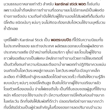
มวนธรรมดาหลายเท่าตัว สำหรับ
kardinal stick พอต
ก็เช่นกัน
เพราะเน้นย้ำถึงหลักการทำงานที่ออกมาและไม่มีสารเคมีเป็นพิษต่อ
ร่างกายเจือปน รวมถึงคำนึงให้กับผู้ใช้งานเองได้สัมผัสที่เต็มอิ่มกับ
นิโคติน ชนิดเน้นๆ แน่นๆ จนไม่คิดจะต้องกลับไปหวนใช้งานบุหรี่มวน
ซ้ำอีกเลย
บุหรี่ไฟฟ้า Kardinal Stick เป็น
พอตระบบปิด
ที่ได้รับความนิยมทั้ง
ในประเทศไทยเอง และต่างประเทศ ผลิตและออกแบบโดยผู้ผลิตจาก
ประเทศมาเลเซีย มีจำหน่ายทั้งในอเมริกา ยุโรป และโดนใจผู้ใช้งาน
ชาวฝั่งเอเชียมากเป็นพิเศษ มีหลักการทำงานด้วยการใช้แบตเตอรี่
เป็นตัวตั้งตนทำความร้อนและดึงเอาน้ำยาพอตทำปฏิกิริยาควบแน่น
จนเกิดเป็นไอควันระเหยสู่ภายนอก ไอควันระเหยก็จะมีอนุภาคเล็ก
ละเอียด ทำให้ซึมเข้าสู่กระแสเลือดได้อย่างรวดเร็ว ทั้งยังให้ความรู้สึก
แบบเน้นๆ แน่นๆ ของนิโคตินสูง ยืนยันได้จากผู้ใช้งานจริงมาแล้ว
โดยตัวเครื่องเองนั้น จ่ายไฟแรงถึงใจ เป็นที่ชื่นชอบของผู้สูบที่ใช้งาน
หนัก หรืออาจจะใช้งานประจำ มีความต้องการนิโคตินค่อนข้างมาก
ในแต่ละวัน อีกทั้งยังให้สัมผัสที่ดีกว่า ปลอดภัยต่อร่างกายมากกว่า
ทั้งนี้ยังมีส่วนเป็นผู้ช่วยสำคัญในเรื่องของการลดปริมาณจำนวน