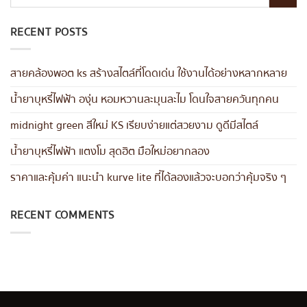
RECENT POSTS
สายคล้องพอต ks สร้างสไตล์ที่โดดเด่น ใช้งานได้อย่างหลากหลาย
น้ำยาบุหรี่ไฟฟ้า องุ่น หอมหวานละมุนละไม โดนใจสายควันทุกคน
midnight green สีใหม่ KS เรียบง่ายแต่สวยงาม ดูดีมีสไตล์
น้ำยาบุหรี่ไฟฟ้า แตงโม สุดฮิต มือใหม่อยากลอง
ราคาและคุ้มค่า แนะนำ kurve lite ที่ได้ลองแล้วจะบอกว่าคุ้มจริง ๆ
RECENT COMMENTS