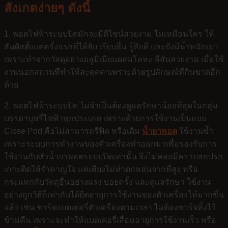
สังเกตง่ายๆ ดังนี้
1. พอตไฟฟ้าระบบปิดมักจะมีดีไซน์สวยงาม ไม่เหมือนใคร ให้
สัมผัสตั้งแต่ครั้งแรกที่ได้จับ เรียบลื่น รู้สึกดี และยังมีน้ำหนักเบา
เพราะทำจากวัสดุอย่างอลูมิเนียมผสมโลหะ สีสันสวยงาม เมื่อใช้
งานนอกสถานที่ทำให้สะดุดตาเพราะด้วยรูปลักษณ์ที่กินขาดอีก
ด้วย
2. พอตไฟฟ้าระบบปิด ไม่จำเป็นต้องดูแลรักษาน้อยที่สุดในกลุ่ม
บรรดาบุหรี่ไฟฟ้าทุกประเภท เพราะด้วยการใช้งานเป็นแบบ
Close Pod คือไม่สามารถรีฟิล หรือเติม
น้ำยาพอต
ใช้งานซ้ำ
เพราะระบบการทำงานของตัวเครื่องทำออกมาเพื่อรองรับการ
ใช้งานกับหัวน้ำยาพอตระบบปิดเท่านั้น จึงไม่ค่อยมีคราบสกปรก
เกาะติดให้รำคาญใจ แค่เพียงไม่ทำตกหล่นจากที่สูง หรือ
กระแทกกับวัตถุอื่นอย่างแรง บ่อยครั้ง และดูแลรักษา ใช้งาน
อย่างถูกวิธีก็เท่ากับได้ยืดอายุการใช้งานของตัวเครื่องให้มากขึ้น
แล้ว เช่น ชาร์จแบตเตอรี่ตัวเครื่องตามเวลา ไม่ต้องชาร์จทิ้งไว้
ข้ามคืน เพราะจะทำให้แบตเตอรี่เสื่อมอายุการใช้งานเร็ว หรือ