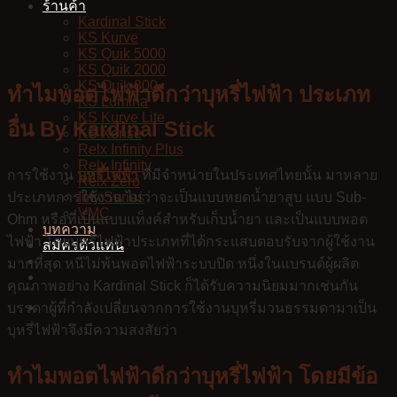
ร้านค้า
Kardinal Stick
KS Kurve
KS Quik 5000
KS Quik 2000
KS Quik 800
ทำไมพอตไฟฟ้าดีกว่าบุหรี่ไฟฟ้า ประเภท
KS Lumina
KS Kurve Lite
อื่น By Kardinal Stick
KS Xense
Relx Infinity Plus
Relx Infinity
การใช้งาน
บุหรี่ไฟฟ้า
ที่มีจำหน่ายในประเทศไทยนั้น มาหลาย
Relx Zero
ประเภทการใช้งาน ไม่ว่าจะเป็นแบบหยดน้ำยาสูบ แบบ Sub-
Infy Series
VMC
Ohm หรือที่เป็นแบบแท็งค์สำหรับเก็บน้ำยา และเป็นแบบพอต
บทความ
ไฟฟ้า โดยบุหรี่ไฟฟ้าประเภทที่ได้กระแสบตอบรับจากผู้ใช้งาน
สมัครตัวแทน
มากที่สุด หนีไม่พ้นพอตไฟฟ้าระบบปิด หนึ่งในแบรนด์ผู้ผลิต
คุณภาพอย่าง Kardinal Stick ก็ได้รับความนิยมมากเช่นกัน
บรรดาผู้ที่กำลังเปลี่ยนจากการใช้งานบุหรี่มวนธรรมดามาเป็น
บุหรี่ไฟฟ้าจึงมีความสงสัยว่า
ทำไมพอตไฟฟ้าดีกว่าบุหรี่ไฟฟ้า โดยมีข้อ