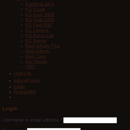
Kardinal Stick
KS Kurve
KS Quik 5000
KS Quik 2000
KS Quik 800
KS Lumina
KS Kurve Lite
KS Xense
Relx Infinity Plus
Relx Infinity
Relx Zero
Infy Series
VMC
บทความ
สมัครตัวแทน
Login
Newsletter
Login
Username or email address
*