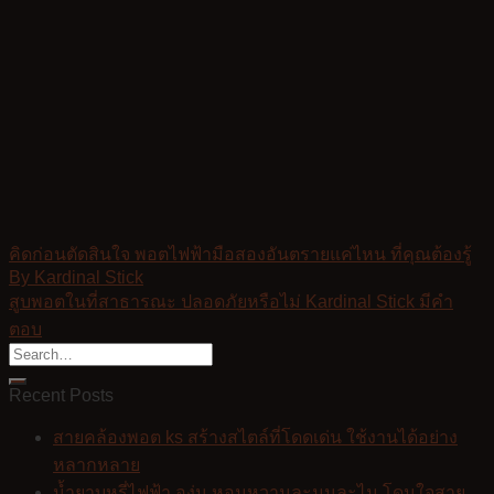
คิดก่อนตัดสินใจ พอตไฟฟ้ามือสองอันตรายแค่ไหน ที่คุณต้องรู้
By Kardinal Stick
สูบพอตในที่สาธารณะ ปลอดภัยหรือไม่ Kardinal Stick มีคำ
ตอบ
Recent Posts
สายคล้องพอต ks สร้างสไตล์ที่โดดเด่น ใช้งานได้อย่าง
หลากหลาย
น้ำยาบุหรี่ไฟฟ้า องุ่น หอมหวานละมุนละไม โดนใจสาย