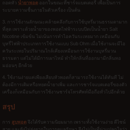
ถอดหัว
น้ำยาพอต
ออกในขณะที่ชาร์จแบตเตอรี่ เพื่อเป็นการ
ระบายความชื้นภายในตัวเครื่อง เป็นต้น
3. การใช้งานลักษณะคล้ายคลึงกับการใช้บุหรี่มวนธรรมดามาก
ที่สุด เพราะด้วยน้ำยาของพอตไฟฟ้าระบบปิดเป็นน้ำยา Salt
Nicotine เข้มข้น ไม่เน้นการทำไอควันระเหยมาก เหมือนกับ
บุหรี่ไฟฟ้าประเภทการใช้งานแบบ Sub Ohm เมื่อใช้งานจะมีไอ
ควันระเหยในปริมาณใกล้เคียงเหมือนการใช้งานบุหรี่มวน
ธรรมดา แต่ไม่ได้มีการเผาไหม้ ทำให้กลิ่นที่ออกมามีกลิ่นหอ
มอ่อนๆ อีกด้วย
4. ใช้งานง่ายแค่เพียงเสียบหัวพอตก็สามารถใช้งานได้ทันที ไม่
ต้องมีการเติมหรือหยดน้ำยาเพิ่ม และการชาร์จแบตเตอรี่ของตัว
เครื่องก็เหมือนกับการใช้งานชาร์จโทรศัพท์มือถือทั่วไปอีกด้วย
สรุป
การ
สูบพอต
จึงได้รับความนิยมมาก เพราะทั้งใช้งานง่าย ดีไซน์
สวย และยังไม่ยุ่งยากในการดูแลรักษา จึงไม่เป็นที่น่าแปลกใจว่า