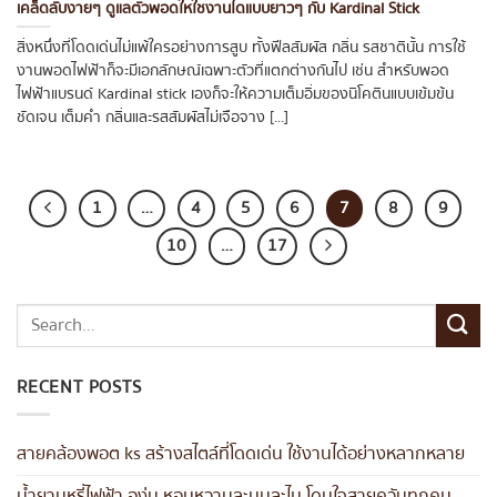
เคล็ดลับง่ายๆ ดูแลตัวพอดให้ใช้งานได้แบบยาวๆ กับ Kardinal Stick
สิ่งหนึ่งที่โดดเด่นไม่แพ้ใครอย่างการสูบ ทั้งฟีลสัมผัส กลิ่น รสชาตินั้น การใช้
งานพอดไฟฟ้าก็จะมีเอกลักษณ์เฉพาะตัวที่แตกต่างกันไป เช่น สำหรับพอด
ไฟฟ้าแบรนด์ Kardinal stick เองก็จะให้ความเต็มอิ่มของนิโคตินแบบเข้มข้น
ชัดเจน เต็มคำ กลิ่นและรสสัมผัสไม่เจือจาง [...]
1
…
4
5
6
7
8
9
10
…
17
RECENT POSTS
สายคล้องพอต ks สร้างสไตล์ที่โดดเด่น ใช้งานได้อย่างหลากหลาย
น้ำยาบุหรี่ไฟฟ้า องุ่น หอมหวานละมุนละไม โดนใจสายควันทุกคน