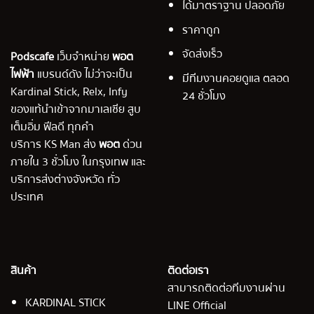
ได้มาตราฐาน ปลอดภัย
ราคาถูก
จัดส่งเร็ว
Podscafe
เว็บจำหน่าย
พอต
ไฟฟ้า
แบรนด์ดัง ไม่ว่าจะเป็น
มีทีมงานคอยดูแล ตลอด
Kardinal Stick, Relx, Infy
24 ชั่วโมง
ของแท้นำเข้าจากมาเลเซีย สูบ
เต็มอิ่ม ฟีลดี ทุกคำ
บริการ KS Man ส่ง
พอต
ด่วน
ภายใน 3 ชั่วโมง ในกรุงเทพ และ
บริการส่งต่างจังหวัด ทั่ว
ประเทศ
สินค้า
ติดต่อเรา
สามารถติดต่อทีมงานผ่าน
KARDINAL STICK
LINE Official