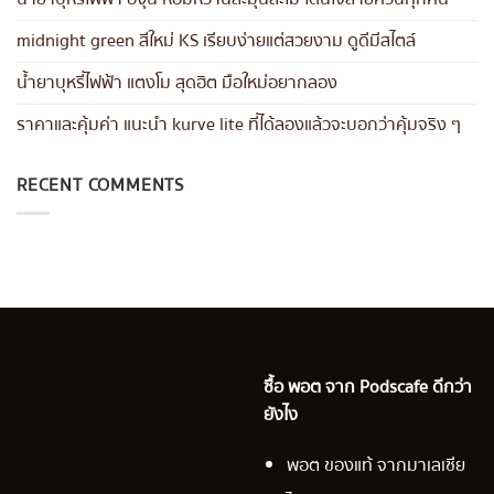
midnight green สีใหม่ KS เรียบง่ายแต่สวยงาม ดูดีมีสไตล์
น้ำยาบุหรี่ไฟฟ้า แตงโม สุดฮิต มือใหม่อยากลอง
ราคาและคุ้มค่า แนะนำ kurve lite ที่ได้ลองแล้วจะบอกว่าคุ้มจริง ๆ
RECENT COMMENTS
ซื้อ พอต จาก Podscafe ดีกว่า
ยังไง
พอต ของแท้ จากมาเลเซีย