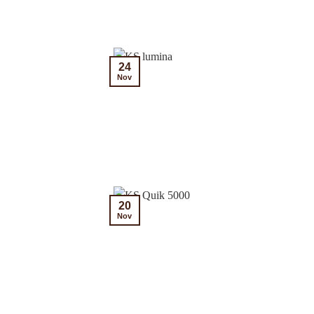
24
Nov
20
Nov